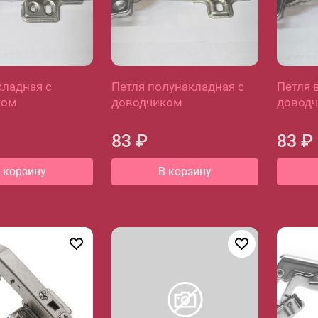
кладная с
Петля полунакладная с
Петля 
ком
доводчиком
довод
83 ₽
83 ₽
 корзину
В корзину