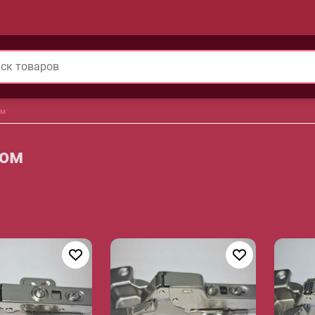
ом
ком