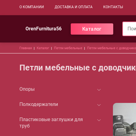
Основная навигация
О КОМПАНИИ
ДОСТАВКА И ОПЛАТА
КОНТАКТЫ
OrenFurnitura56
Каталог
Строка навигации
Главная
Каталог
Петли мебельные
Петли мебельные с доводчик
Петли мебельные с доводчи
Опоры
Полкодержатели
Пластиковые заглушки для
труб