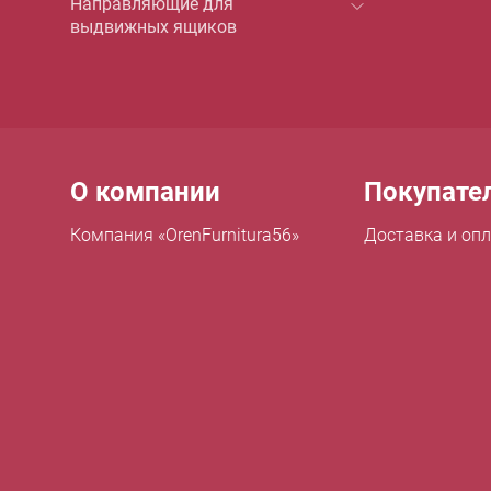
Направляющие для
выдвижных ящиков
Menu footer
О компании
Покупате
Компания «OrenFurnitura56»
Доставка и оп